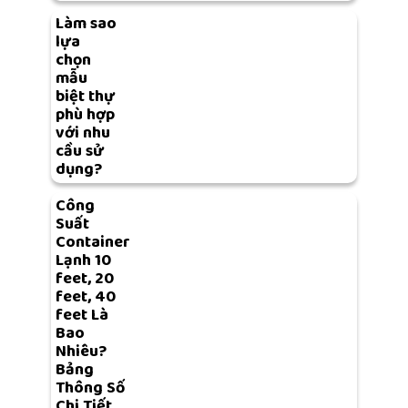
Làm sao
lựa
chọn
mẫu
biệt thự
phù hợp
với nhu
cầu sử
dụng?
Công
Suất
Container
Lạnh 10
feet, 20
feet, 40
feet Là
Bao
Nhiêu?
Bảng
Thông Số
Chi Tiết