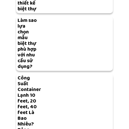
thiết kế
biệt thự
Làm sao
lựa
chọn
mẫu
biệt thự
phù hợp
với nhu
cầu sử
dụng?
Công
Suất
Container
Lạnh 10
feet, 20
feet, 40
feet Là
Bao
Nhiêu?