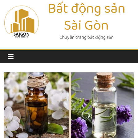
Bất động sản
Skip
to
Sài Gòn
content
Chuyên trang bất động sản