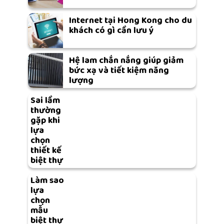
Internet tại Hong Kong cho du
khách có gì cần lưu ý
Hệ lam chắn nắng giúp giảm
bức xạ và tiết kiệm năng
lượng
Sai lầm
thường
gặp khi
lựa
chọn
thiết kế
biệt thự
Làm sao
lựa
chọn
mẫu
biệt thự