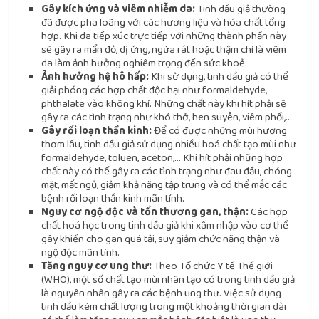
Gây kích ứng và viêm nhiễm da:
Tinh dầu giả thường
đã được pha loãng với các hương liệu và hóa chất tổng
hợp. Khi da tiếp xúc trực tiếp với những thành phần này
sẽ gây ra mẩn đỏ, dị ứng, ngứa rát hoặc thậm chí là viêm
da làm ảnh hưởng nghiêm trọng đến sức khoẻ.
Ảnh hưởng hệ hô hấp:
Khi sử dụng, tinh dầu giả có thể
giải phóng các hợp chất độc hại như formaldehyde,
phthalate vào không khí. Những chất này khi hít phải sẽ
gây ra các tình trạng như khó thở, hen suyễn, viêm phổi,…
Gây rối loạn thần kinh:
Để có được những mùi hương
thơm lâu, tinh dầu giả sử dụng nhiều hoá chất tạo mùi như
formaldehyde, toluen, aceton,… Khi hít phải những hợp
chất này có thể gây ra các tình trạng như đau đầu, chóng
mặt, mất ngủ, giảm khả năng tập trung và có thể mắc các
bệnh rối loạn thần kinh mãn tính.
Nguy cơ ngộ độc và tổn thương gan, thận:
Các hợp
chất hoá học trong tinh dầu giả khi xâm nhập vào cơ thể
gây khiến cho gan quá tải, suy giảm chức năng thận và
ngộ độc mãn tính.
Tăng nguy cơ ung thư:
Theo Tổ chức Y tế Thế giới
(WHO), một số chất tạo mùi nhân tạo có trong tinh dầu giả
là nguyên nhân gây ra các bệnh ung thư. Việc sử dụng
tinh dầu kém chất lượng trong một khoảng thời gian dài