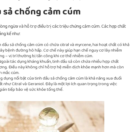
u sả chống cảm cúm
hòng ngừa và hỗ trợ điều trị các triệu chứng cảm cúm. Các hợp chất
áng kể như:
h dầu sả chống cảm cúm có chứa citral và myrcene, hai hoạt chất có khả
 gây bệnh đường hô hấp. Cơ chế này giúp hạn chế nguy cơ lây nhiễm
g – vị trí thường bị tấn công khi cơ thể nhiễm cúm.
Ngoài tác dụng kháng khuẩn, tinh dầu sả còn chứa nhiều hợp chất
ương. Điều này không chỉ hỗ trợ hệ miễn dịch khỏe mạnh hơn mà còn
ạn mắc cúm.
 dụng nổi bật của tinh dầu sả chống cảm cúm là khả năng xua đuổi
 như Citral và Geraniol. Đây là một lợi ích quan trọng trong việc
ián tiếp bảo vệ sức khỏe tổng thể.