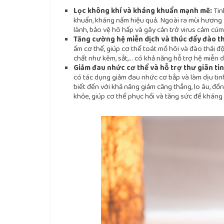
Lọc không khí và kháng khuẩn mạnh mẽ:
Tin
khuẩn, kháng nấm hiệu quả. Ngoài ra mùi hương s
lành, bảo vệ hô hấp và gây cản trở virus cảm cúm 
Tăng cường hệ miễn dịch và thúc đẩy đào th
ấm cơ thể, giúp cơ thể toát mồ hôi và đào thải đ
chất như kẽm, sắt,… có khả năng hỗ trợ hệ miễn
Giảm đau nhức cơ thể và hỗ trợ thư giãn ti
có tác dụng giảm đau nhức cơ bắp và làm dịu ti
biết đến với khả năng giảm căng thẳng, lo âu, đồn
khỏe, giúp cơ thể phục hồi và tăng sức đề kháng