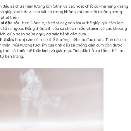
h dầu sả chứa hàm lượng lớn Citral và các hoạt chất có khả năng kháng
ả giúp khử bớt vi sinh vật có trong không khí, tạo môi trường trong
phát triển.
ải độc tố:
Theo Đông Y, sả có vị cay, tính ấm vì thế giúp giải cảm, làm
ộc tố ra ngoài. Đồng thời, tinh dầu sả chứa nhiều vitamin và các khoáng
 dịch, giúp ngăn ngừa nguy cơ mắc bệnh cảm cúm.
nh thần:
Khi bị cảm cúm, cơ thể thường mệt mỏi, đau nhức. Tinh dầu sả
nh thần. Mùi hương tươi ấm của tinh dầu sả chống cảm cúm còn được
g thời cải thiện hệ thần kinh và giấc ngủ. Tinh dầu hỗ trợ tổng thể sức
 từ bên trong.