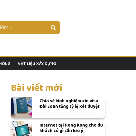
PHÒNG
VẬT LIỆU XÂY DỰNG
Bài viết mới
Chia sẻ kinh nghiệm xin visa
Đài Loan tăng tỷ lệ xét duyệt
Internet tại Hong Kong cho du
khách có gì cần lưu ý