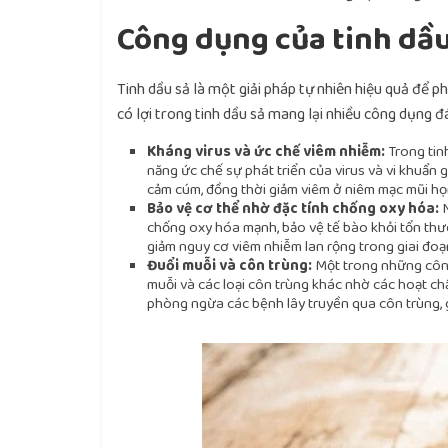
Công dụng của tinh dầ
Tinh dầu sả là một giải pháp tự nhiên hiệu quả để p
có lợi trong tinh dầu sả mang lại nhiều công dụng đ
Kháng virus và ức chế viêm nhiễm:
Trong tin
năng ức chế sự phát triển của virus và vi khuẩn
cảm cúm, đồng thời giảm viêm ở niêm mạc mũi họn
Bảo vệ cơ thể nhờ đặc tính chống oxy hóa:
chống oxy hóa mạnh, bảo vệ tế bào khỏi tổn th
giảm nguy cơ viêm nhiễm lan rộng trong giai đo
Đuổi muỗi và côn trùng:
Một trong những công
muỗi và các loại côn trùng khác nhờ các hoạt chất
phòng ngừa các bệnh lây truyền qua côn trùng, g