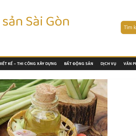
 sản Sài Gòn
HIẾT KẾ – THI CÔNG XÂY DỰNG
BẤT ĐỘNG SẢN
DỊCH VỤ
VĂN 