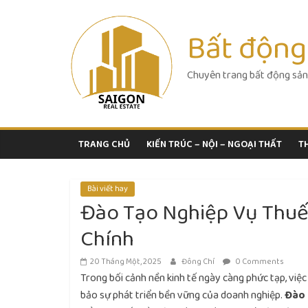
Skip
to
Bất động
content
Chuyên trang bất động sản
TRANG CHỦ
KIẾN TRÚC – NỘI – NGOẠI THẤT
T
Bài viết hay
Đào Tạo Nghiệp Vụ Thuế
Chính
20 Tháng Một, 2025
Đông Chí
0 Comments
Trong bối cảnh nền kinh tế ngày càng phức tạp, việ
bảo sự phát triển bền vững của doanh nghiệp.
Đào 