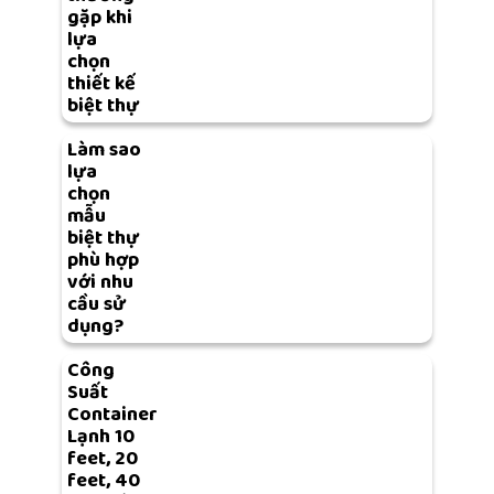
gặp khi
lựa
chọn
thiết kế
biệt thự
Làm sao
lựa
chọn
mẫu
biệt thự
phù hợp
với nhu
cầu sử
dụng?
Công
Suất
Container
Lạnh 10
feet, 20
feet, 40