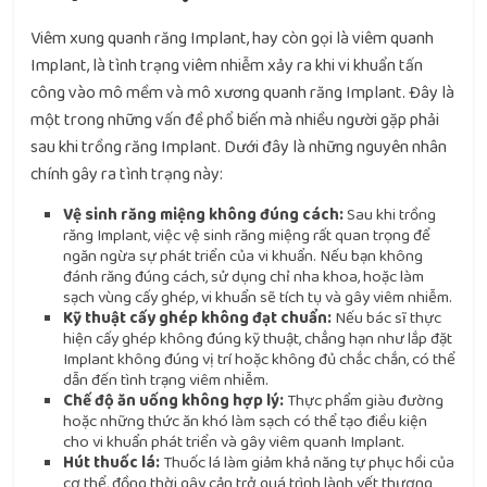
Viêm xung quanh răng Implant, hay còn gọi là viêm quanh
Implant, là tình trạng viêm nhiễm xảy ra khi vi khuẩn tấn
công vào mô mềm và mô xương quanh răng Implant. Đây là
một trong những vấn đề phổ biến mà nhiều người gặp phải
sau khi trồng răng Implant. Dưới đây là những nguyên nhân
chính gây ra tình trạng này:
Vệ sinh răng miệng không đúng cách:
Sau khi trồng
răng Implant, việc vệ sinh răng miệng rất quan trọng để
ngăn ngừa sự phát triển của vi khuẩn. Nếu bạn không
đánh răng đúng cách, sử dụng chỉ nha khoa, hoặc làm
sạch vùng cấy ghép, vi khuẩn sẽ tích tụ và gây viêm nhiễm.
Kỹ thuật cấy ghép không đạt chuẩn:
Nếu bác sĩ thực
hiện cấy ghép không đúng kỹ thuật, chẳng hạn như lắp đặt
Implant không đúng vị trí hoặc không đủ chắc chắn, có thể
dẫn đến tình trạng viêm nhiễm.
Chế độ ăn uống không hợp lý:
Thực phẩm giàu đường
hoặc những thức ăn khó làm sạch có thể tạo điều kiện
cho vi khuẩn phát triển và gây viêm quanh Implant.
Hút thuốc lá:
Thuốc lá làm giảm khả năng tự phục hồi của
cơ thể, đồng thời gây cản trở quá trình lành vết thương