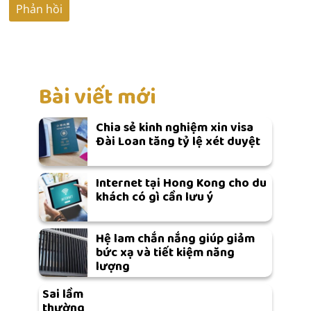
Bài viết mới
Chia sẻ kinh nghiệm xin visa
Đài Loan tăng tỷ lệ xét duyệt
Internet tại Hong Kong cho du
khách có gì cần lưu ý
Hệ lam chắn nắng giúp giảm
bức xạ và tiết kiệm năng
lượng
Sai lầm
thường