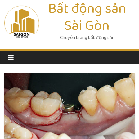
Bất động sản
Skip
to
Sài Gòn
content
Chuyên trang bất động sản