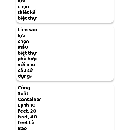
lựa
chọn
thiết kế
biệt thự
Làm sao
lựa
chọn
mẫu
biệt thự
phù hợp
với nhu
cầu sử
dụng?
Công
Suất
Container
Lạnh 10
feet, 20
feet, 40
feet Là
Bao