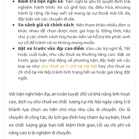
Kiểm tra tiện nghi xe
: Tiện nghi là yếu tố quyết định trải
nghiệm hành trình. Xe có ghế bọc da, điều hòa, khoang
hành lý rộng rãi hay wifi sẽ mang lại sự thoải mái tối đa,
đặc biệt với các chuyến đi dài.
So sánh giá và chính sách
: Nên tham khảo nhiều đơn vị
khác nhau để chọn được mức giá hợp lý. Đồng thời, hãy
chú ý các chính sách hủy, hoàn tiền và hỗ trợ khi phát sinh
sự cố để tránh rủi ro không mong muốn.
Đặt xe trước vào dịp cao điểm
: Vào các kỳ nghỉ lễ, Tết
hoặc cuối tuần, nhu cầu thuê xe thường tăng cao. Đặt xe
trước giúp bạn chủ động về phương tiện, đặc biệt với các
loại xe như
cho thuê xe 7 chỗ tại Hà Nội
hay cho thuê xe
29 chỗ tại Hà Nội, tránh tình trạng hết xe hoặc giá tăng đột
ngột.
Với tiện nghi hiện đại, an toàn tuyệt đối và khả năng linh hoạt
cao, dịch vụ cho thuê xe chất lượng tại Hà Nội ngày càng trở
thành lựa chọn ưu tiên cho mọi nhu cầu di chuyển. Dù là
chuyến đi công tác, du lịch gia đình hay tham dự sự kiện, thuê
xe chất lượng giúp bạn tiết kiệm thời gian, tối ưu chi phí và
nâng cao trải nghiệm di chuyển.