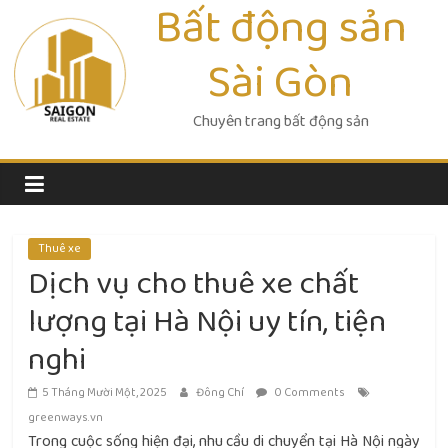
Bất động sản
Skip
to
Sài Gòn
content
Chuyên trang bất động sản
Thuê xe
Dịch vụ cho thuê xe chất
lượng tại Hà Nội uy tín, tiện
nghi
5 Tháng Mười Một, 2025
Đông Chí
0 Comments
greenways.vn
Trong cuộc sống hiện đại, nhu cầu di chuyển tại Hà Nội ngày