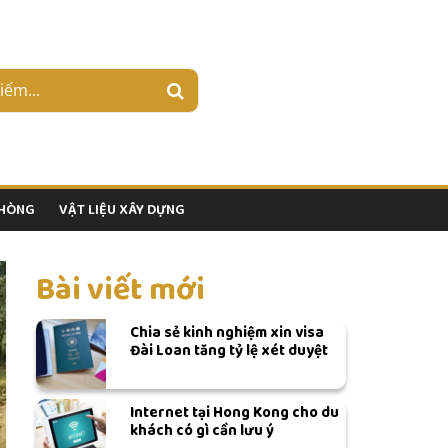
PHÒNG
VẬT LIỆU XÂY DỰNG
Bài viết mới
Chia sẻ kinh nghiệm xin visa
Đài Loan tăng tỷ lệ xét duyệt
Internet tại Hong Kong cho du
khách có gì cần lưu ý