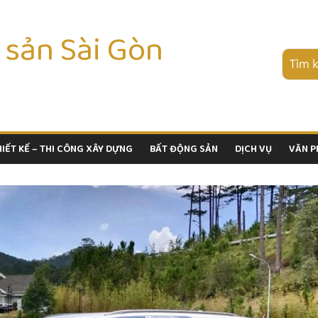
 sản Sài Gòn
HIẾT KẾ – THI CÔNG XÂY DỰNG
BẤT ĐỘNG SẢN
DỊCH VỤ
VĂN 