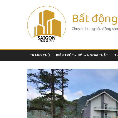
Skip
to
Bất động
content
Chuyên trang bất động sản
TRANG CHỦ
KIẾN TRÚC – NỘI – NGOẠI THẤT
T