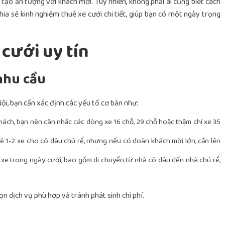
 tạo ấn tượng với khách mời. Tuy nhiên, không phải ai cũng biết cách
hia sẻ kinh nghiệm thuê xe cưới chi tiết, giúp bạn có một ngày trọng
 cưới uy tín
nhu cầu
Nội, bạn cần xác định các yếu tố cơ bản như:
ách, bạn nên cân nhắc các dòng xe 16 chỗ, 29 chỗ hoặc thậm chí xe 35
huê 1-2 xe cho cô dâu chú rể, nhưng nếu có đoàn khách mời lớn, cần lên
n xe trong ngày cưới, bao gồm di chuyển từ nhà cô dâu đến nhà chú rể,
ọn dịch vụ phù hợp và tránh phát sinh chi phí.