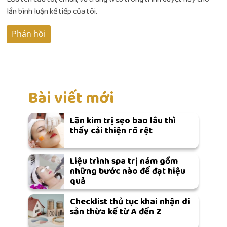
lần bình luận kế tiếp của tôi.
Bài viết mới
Lăn kim trị sẹo bao lâu thì
thấy cải thiện rõ rệt
Liệu trình spa trị nám gồm
những bước nào để đạt hiệu
quả
Checklist thủ tục khai nhận di
sản thừa kế từ A đến Z