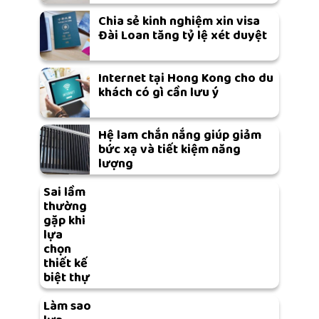
Chia sẻ kinh nghiệm xin visa
Đài Loan tăng tỷ lệ xét duyệt
Internet tại Hong Kong cho du
khách có gì cần lưu ý
Hệ lam chắn nắng giúp giảm
bức xạ và tiết kiệm năng
lượng
Sai lầm
thường
gặp khi
lựa
chọn
thiết kế
biệt thự
Làm sao