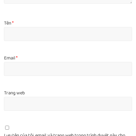
Tên
*
Email
*
Trang web
Lưu tên của tôi, email, và trang web trong trình duyệt này cho