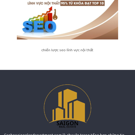
chiến lược seo lĩnh vực nội thất