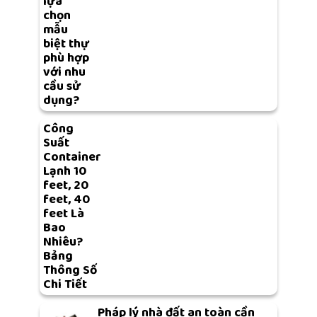
lựa
chọn
mẫu
biệt thự
phù hợp
với nhu
cầu sử
dụng?
Công
Suất
Container
Lạnh 10
feet, 20
feet, 40
feet Là
Bao
Nhiêu?
Bảng
Thông Số
Chi Tiết
Pháp lý nhà đất an toàn cần