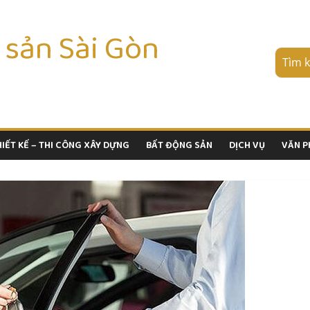
 sản Sài Gòn
HIẾT KẾ – THI CÔNG XÂY DỰNG
BẤT ĐỘNG SẢN
DỊCH VỤ
VĂN 