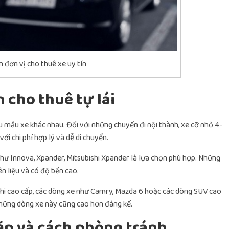
 đơn vị cho thuê xe uy tín
cho thuê tự lái
u mẫu xe khác nhau. Đối với những chuyến đi nội thành, xe cỡ nhỏ 4-
ới chi phí hợp lý và dễ di chuyển.
như Innova, Xpander, Mitsubishi Xpander là lựa chọn phù hợp. Những
n liệu và có độ bền cao.
ghi cao cấp, các dòng xe như Camry, Mazda 6 hoặc các dòng SUV cao
 những dòng xe này cũng cao hơn đáng kể.
ặp và cách phòng tránh