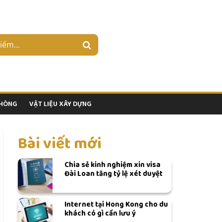
PHÒNG
VẬT LIỆU XÂY DỰNG
Bài viết mới
Chia sẻ kinh nghiệm xin visa
Đài Loan tăng tỷ lệ xét duyệt
Internet tại Hong Kong cho du
khách có gì cần lưu ý