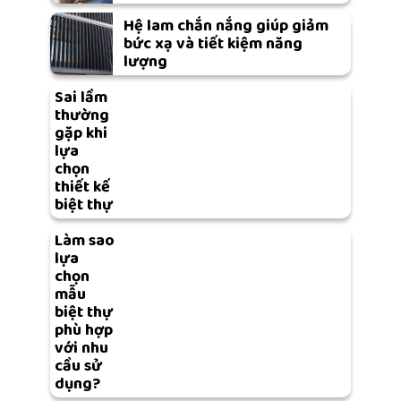
Hệ lam chắn nắng giúp giảm
bức xạ và tiết kiệm năng
lượng
Sai lầm
thường
gặp khi
lựa
chọn
thiết kế
biệt thự
Làm sao
lựa
chọn
mẫu
biệt thự
phù hợp
với nhu
cầu sử
dụng?