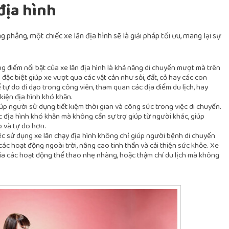
địa hình
 phẳng, một chiếc xe lăn địa hình sẽ là giải pháp tối ưu, mang lại sự
 điểm nổi bật của xe lăn địa hình là khả năng di chuyển mượt mà trên
 đặc biệt giúp xe vượt qua các vật cản như sỏi, đất, cỏ hay các con
ự do đi dạo trong công viên, tham quan các địa điểm du lịch, hay
kiện địa hình khó khăn.
úp người sử dụng tiết kiệm thời gian và công sức trong việc di chuyển.
 địa hình khó khăn mà không cần sự trợ giúp từ người khác, giúp
p và tự do hơn.
c sử dụng xe lăn chạy địa hình không chỉ giúp người bệnh di chuyển
ác hoạt động ngoài trời, nâng cao tinh thần và cải thiện sức khỏe. Xe
gia các hoạt động thể thao nhẹ nhàng, hoặc thậm chí du lịch mà không