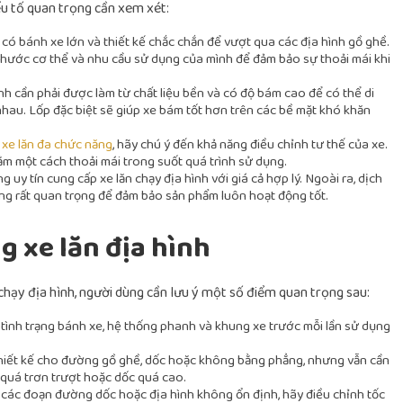
ếu tố quan trọng cần xem xét:
có bánh xe lớn và thiết kế chắc chắn để vượt qua các địa hình gồ ghề.
 thước cơ thể và nhu cầu sử dụng của mình để đảm bảo sự thoải mái khi
nh cần phải được làm từ chất liệu bền và có độ bám cao để có thể di
hau. Lốp đặc biệt sẽ giúp xe bám tốt hơn trên các bề mặt khó khăn
n
xe lăn đa chức năng
, hãy chú ý đến khả năng điều chỉnh tư thế của xe.
m một cách thoải mái trong suốt quá trình sử dụng.
 uy tín cung cấp xe lăn chạy địa hình với giá cả hợp lý. Ngoài ra, dịch
ng rất quan trọng để đảm bảo sản phẩm luôn hoạt động tốt.
g xe lăn địa hình
chạy địa hình, người dùng cần lưu ý một số điểm quan trọng sau:
a tình trạng bánh xe, hệ thống phanh và khung xe trước mỗi lần sử dụng
 thiết kế cho đường gồ ghề, dốc hoặc không bằng phẳng, nhưng vẫn cần
quá trơn trượt hoặc dốc quá cao.
n các đoạn đường dốc hoặc địa hình không ổn định, hãy điều chỉnh tốc