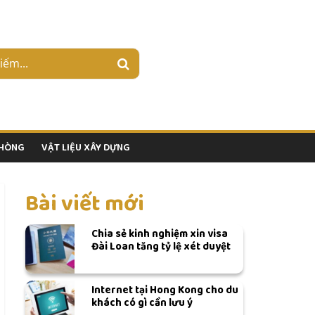
PHÒNG
VẬT LIỆU XÂY DỰNG
Bài viết mới
Chia sẻ kinh nghiệm xin visa
Đài Loan tăng tỷ lệ xét duyệt
Internet tại Hong Kong cho du
khách có gì cần lưu ý