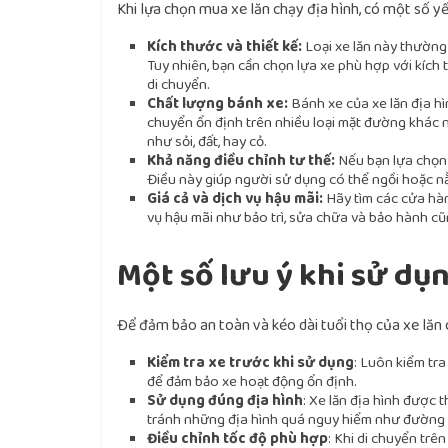
Khi lựa chọn mua xe lăn chạy địa hình, có một số y
Kích thước và thiết kế:
Loại xe lăn này thường 
Tuy nhiên, bạn cần chọn lựa xe phù hợp với kích
di chuyển.
Chất lượng bánh xe:
Bánh xe của xe lăn địa hì
chuyển ổn định trên nhiều loại mặt đường khác n
như sỏi, đất, hay cỏ.
Khả năng điều chỉnh tư thế:
Nếu bạn lựa chọ
Điều này giúp người sử dụng có thể ngồi hoặc nằ
Giá cả và dịch vụ hậu mãi:
Hãy tìm các cửa hàng
vụ hậu mãi như bảo trì, sửa chữa và bảo hành cũ
Một số lưu ý khi sử dụn
Để đảm bảo an toàn và kéo dài tuổi thọ của xe lăn 
Kiểm tra xe trước khi sử dụng
: Luôn kiểm tr
để đảm bảo xe hoạt động ổn định.
Sử dụng đúng địa hình
: Xe lăn địa hình được
tránh những địa hình quá nguy hiểm như đường 
Điều chỉnh tốc độ phù hợp
: Khi di chuyển trê