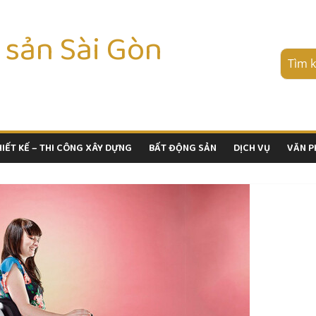
 sản Sài Gòn
HIẾT KẾ – THI CÔNG XÂY DỰNG
BẤT ĐỘNG SẢN
DỊCH VỤ
VĂN 