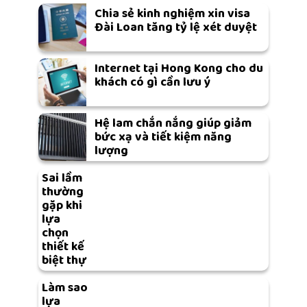
Chia sẻ kinh nghiệm xin visa
Đài Loan tăng tỷ lệ xét duyệt
Internet tại Hong Kong cho du
khách có gì cần lưu ý
Hệ lam chắn nắng giúp giảm
bức xạ và tiết kiệm năng
lượng
Sai lầm
thường
gặp khi
lựa
chọn
thiết kế
biệt thự
Làm sao
lựa