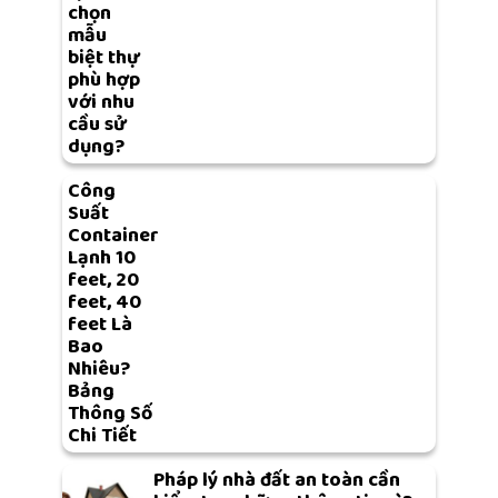
chọn
mẫu
biệt thự
phù hợp
với nhu
cầu sử
dụng?
Công
Suất
Container
Lạnh 10
feet, 20
feet, 40
feet Là
Bao
Nhiêu?
Bảng
Thông Số
Chi Tiết
Pháp lý nhà đất an toàn cần