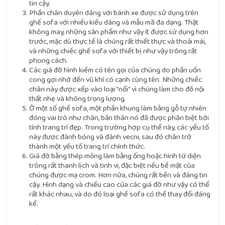
tin cậy.
Phần chân duyên dáng với bánh xe được sử dụng trên
ghế sofa với nhiều kiểu dáng và mẫu mã đa dạng. Thật
không may, những sản phẩm như vậy ít được sử dụng hơn
trước, mặc dù thực tế là chúng rất thiết thực và thoải mái,
và những chiếc ghế sofa với thiết bị như vậy trông rất
phong cách.
Các giá đỡ hình kiếm có tên gọi của chúng do phần uốn
cong gợi nhớ đến vũ khí có cạnh cùng tên. Những chiếc
chân này được xếp vào loại “nổi” vì chúng làm cho đồ nội
thất nhẹ và không trọng lượng.
Ở một số ghế sofa, một phần khung làm bằng gỗ tự nhiên
đóng vai trò như chân, bản thân nó đã được phân biệt bởi
tính trang trí đẹp. Trong trường hợp cụ thể này, các yếu tố
này được đánh bóng và đánh vecni, sau đó chân trở
thành một yếu tố trang trí chính thức.
Giá đỡ bằng thép mỏng làm bằng ống hoặc hình tứ diện
trông rất thanh lịch và tinh vi, đặc biệt nếu bề mặt của
chúng được mạ crom. Hơn nữa, chúng rất bền và đáng tin
cậy. Hình dạng và chiều cao của các giá đỡ như vậy có thể
rất khác nhau, và do đó loại ghế sofa có thể thay đổi đáng
kể.