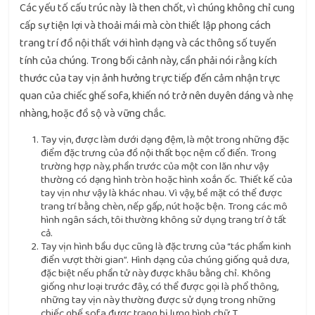
Các yếu tố cấu trúc này là then chốt, vì chúng không chỉ cung
cấp sự tiện lợi và thoải mái mà còn thiết lập phong cách
trang trí đồ nội thất với hình dạng và các thông số tuyến
tính của chúng. Trong bối cảnh này, cần phải nói rằng kích
thước của tay vịn ảnh hưởng trực tiếp đến cảm nhận trực
quan của chiếc ghế sofa, khiến nó trở nên duyên dáng và nhẹ
nhàng, hoặc đồ sộ và vững chắc.
Tay vịn, được làm dưới dạng đệm, là một trong những đặc
điểm đặc trưng của đồ nội thất bọc nệm cổ điển. Trong
trường hợp này, phần trước của một con lăn như vậy
thường có dạng hình tròn hoặc hình xoắn ốc. Thiết kế của
tay vịn như vậy là khác nhau. Vì vậy, bề mặt có thể được
trang trí bằng chèn, nếp gấp, nút hoặc bện. Trong các mô
hình ngân sách, tôi thường không sử dụng trang trí ở tất
cả.
Tay vịn hình bầu dục cũng là đặc trưng của “tác phẩm kinh
điển vượt thời gian”. Hình dạng của chúng giống quả dưa,
đặc biệt nếu phần tử này được khâu bằng chỉ. Không
giống như loại trước đây, có thể được gọi là phổ thông,
những tay vịn này thường được sử dụng trong những
chiếc ghế sofa được trang bị lưng hình chữ T.