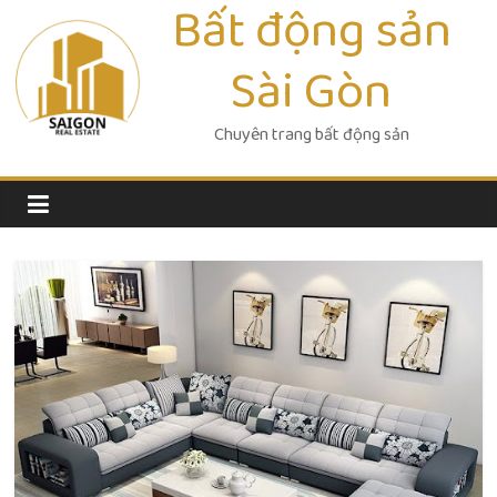
Bất động sản
Skip
to
Sài Gòn
content
Chuyên trang bất động sản