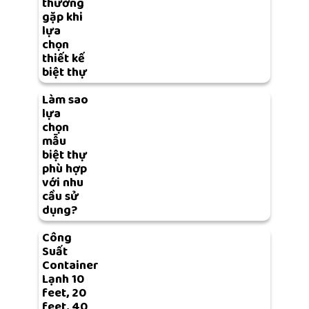
thường
gặp khi
lựa
chọn
thiết kế
biệt thự
Làm sao
lựa
chọn
mẫu
biệt thự
phù hợp
với nhu
cầu sử
dụng?
Công
Suất
Container
Lạnh 10
feet, 20
feet, 40