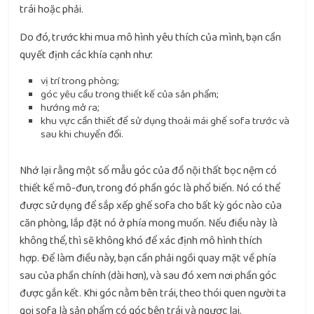
trái hoặc phải.
Do đó, trước khi mua mô hình yêu thích của mình, bạn cần
quyết định các khía cạnh như:
vị trí trong phòng;
góc yêu cầu trong thiết kế của sản phẩm;
hướng mở ra;
khu vực cần thiết để sử dụng thoải mái ghế sofa trước và
sau khi chuyển đổi.
Nhớ lại rằng một số mẫu góc của đồ nội thất bọc nệm có
thiết kế mô-đun, trong đó phần góc là phổ biến. Nó có thể
được sử dụng để sắp xếp ghế sofa cho bất kỳ góc nào của
căn phòng, lắp đặt nó ở phía mong muốn. Nếu điều này là
không thể, thì sẽ không khó để xác định mô hình thích
hợp. Để làm điều này, bạn cần phải ngồi quay mặt về phía
sau của phần chính (dài hơn), và sau đó xem nơi phần góc
được gắn kết. Khi góc nằm bên trái, theo thói quen người ta
gọi sofa là sản phẩm có góc bên trái và ngược lại.