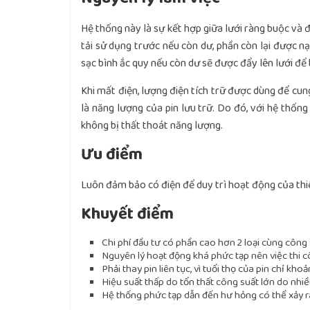
Hệ thống này là sự kết hợp giữa lưới ràng buộc và đ
tải sử dụng trước nếu còn dư, phần còn lại được n
sạc bình ắc quy nếu còn dư sẽ được đẩy lên lưới để 
Khi mất điện, lượng điện tích trữ được dùng để cung
là năng lượng của pin lưu trữ. Do đó, với hệ thốn
không bị thất thoát năng lượng.
Ưu điểm
Luôn đảm bảo có điện để duy trì hoạt động của thiế
Khuyết điểm
Chi phí đầu tư có phần cao hơn 2 loại cùng công s
Nguyên lý hoạt động khá phức tạp nên việc thi c
Phải thay pin liên tục, vì tuổi thọ của pin chỉ kho
Hiệu suất thấp do tổn thất công suất lớn do nhiề
Hệ thống phức tạp dẫn đến hư hỏng có thể xảy ra