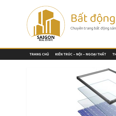
Skip
to
Bất động
content
Chuyên trang bất động sản
TRANG CHỦ
KIẾN TRÚC – NỘI – NGOẠI THẤT
T