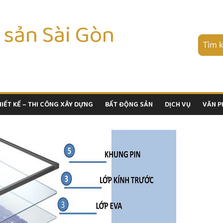
 sản Sài Gòn
HIẾT KẾ – THI CÔNG XÂY DỰNG
BẤT ĐỘNG SẢN
DỊCH VỤ
VĂN 