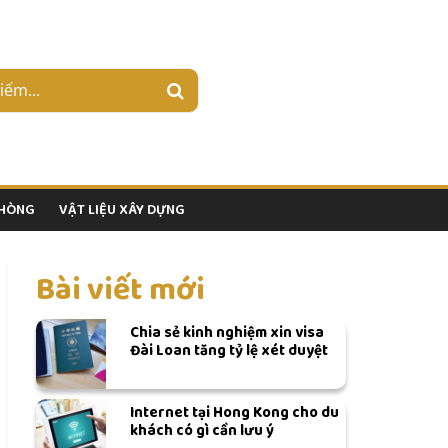
PHÒNG
VẬT LIỆU XÂY DỰNG
Bài viết mới
Chia sẻ kinh nghiệm xin visa
Đài Loan tăng tỷ lệ xét duyệt
Internet tại Hong Kong cho du
khách có gì cần lưu ý