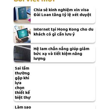
Chia sẻ kinh nghiệm xin visa
Đài Loan tăng tỷ lệ xét duyệt
Internet tại Hong Kong cho du
khách có gì cần lưu ý
Hệ lam chắn nắng giúp giảm
bức xạ và tiết kiệm năng
lượng
Sai lầm
thường
gặp khi
lựa
chọn
thiết kế
biệt thự
Làm sao