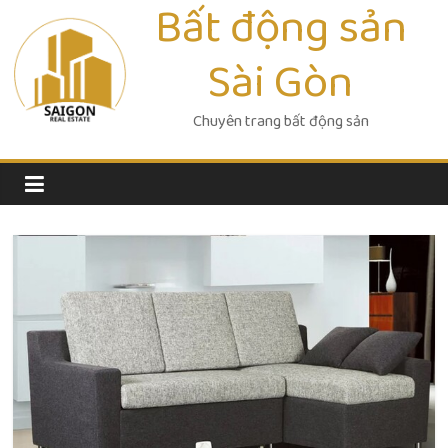
Bất động sản
Skip
to
Sài Gòn
content
Chuyên trang bất động sản