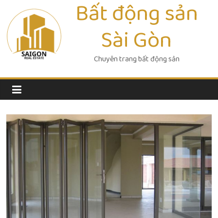
Bất động sản
Skip
to
Sài Gòn
content
Chuyên trang bất động sản