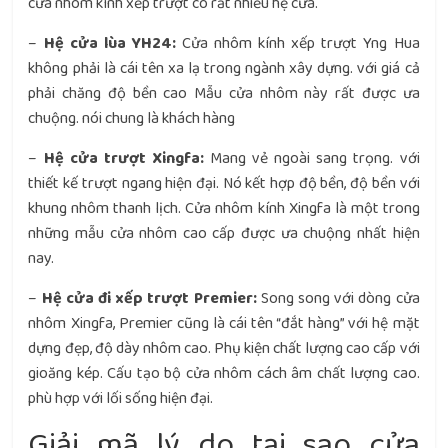
cửa nhôm kính xếp trượt có rất nhiều hệ cửa.
–
Hệ cửa lùa YH24:
Cửa nhôm kính xếp trượt Yng Hua
không phải là cái tên xa lạ trong ngành xây dựng. với giá cả
phải chăng độ bền cao Mẫu cửa nhôm này rất được ưa
chuộng. nói chung là khách hàng
–
Hệ cửa trượt Xingfa:
Mang vẻ ngoài sang trọng. với
thiết kế trượt ngang hiện đại. Nó kết hợp độ bền, độ bền với
khung nhôm thanh lịch. Cửa nhôm kính Xingfa là một trong
những mẫu cửa nhôm cao cấp được ưa chuộng nhất hiện
nay.
–
Hệ cửa đi xếp trượt Premier:
Song song với dòng cửa
nhôm Xingfa, Premier cũng là cái tên “đắt hàng” với hệ mặt
dựng đẹp, độ dày nhôm cao. Phụ kiện chất lượng cao cấp với
gioăng kép. Cấu tạo bộ cửa nhôm cách âm chất lượng cao.
phù hợp với lối sống hiện đại.
Giải mã lý do tại sao cửa