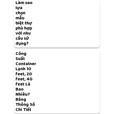
Làm sao
lựa
chọn
mẫu
biệt thự
phù hợp
với nhu
cầu sử
dụng?
Công
Suất
Container
Lạnh 10
feet, 20
feet, 40
feet Là
Bao
Nhiêu?
Bảng
Thông Số
Chi Tiết