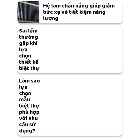
Hệ lam chắn nắng giúp giảm
bức xạ và tiết kiệm năng
lượng
Sai lầm
thường
gặp khi
lựa
chọn
thiết kế
biệt thự
Làm sao
lựa
chọn
mẫu
biệt thự
phù hợp
với nhu
cầu sử
dụng?