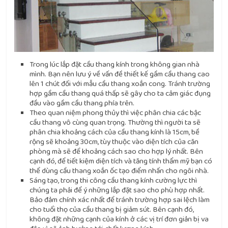
Trong lúc lắp đặt cầu thang kính trong không gian nhà
mình. Bạn nên lưu ý về vấn đề thiết kế gầm cầu thang cao
lên 1 chút đối với mẫu cầu thang xoắn cong. Tránh trường
hợp gầm cầu thang quá thấp sẽ gây cho ta cảm giác đụng
đầu vào gầm cầu thang phía trên.
Theo quan niệm phong thủy thì việc phân chia các bậc
cầu thang vô cùng quan trọng. Thường thì người ta sẽ
phân chia khoảng cách của cầu thang kính là 15cm, bề
rộng sẽ khoảng 30cm, tùy thuộc vào diện tích của căn
phòng mà sẽ để khoảng cách sao cho hợp lý nhất. Bên
cạnh đó, để tiết kiệm diện tích và tăng tính thẩm mỹ bạn có
thể dùng cầu thang xoắn ốc tạo điểm nhấn cho ngôi nhà.
Sáng tạo, trong thi công cầu thang kính cường lực thì
chúng ta phải để ý những lắp đặt sao cho phù hợp nhất.
Bảo đảm chính xác nhất để tránh trường hợp sai lệch làm
cho tuổi thọ của cầu thang bị giảm sút. Bên cạnh đó,
không đặt những cạnh của kính ở các vị trí đơn giản bị va