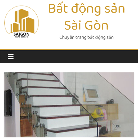
Bất động sản
Skip
to
Sài Gòn
content
Chuyên trang bất động sản