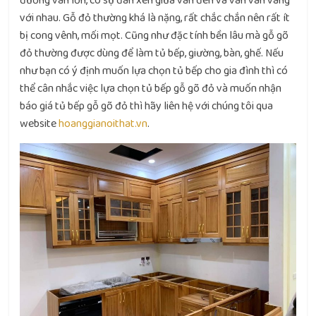
đường vân lớn, có sự đan xen giữa vân đen và vân vân vàng
với nhau. Gỗ đỏ thường khá là nặng, rất chắc chắn nên rất ít
bị cong vênh, mối mọt. Cũng như đặc tính bền lâu mà gỗ gõ
đỏ thường được dùng để làm tủ bếp, giường, bàn, ghế. Nếu
như bạn có ý định muốn lựa chọn tủ bếp cho gia đình thì có
thể cân nhắc việc lựa chọn tủ bếp gỗ gõ đỏ và muốn nhận
báo giá tủ bếp gỗ gõ đỏ thì hãy liên hệ với chúng tôi qua
website
hoanggianoithat.vn
.