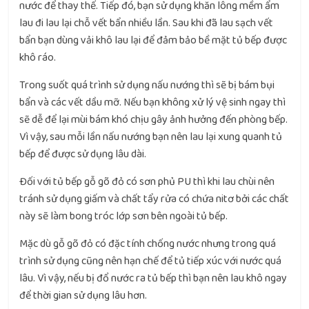
nước để thay thế. Tiếp đó, bạn sử dụng khăn lông mềm ẩm
lau đi lau lại chỗ vết bẩn nhiều lần. Sau khi đã lau sạch vết
bẩn bạn dùng vải khô lau lại để đảm bảo bề mặt tủ bếp được
khô ráo.
Trong suốt quá trình sử dụng nấu nướng thì sẽ bị bám bụi
bẩn và các vết dầu mỡ. Nếu bạn không xử lý vệ sinh ngay thì
sẽ dễ để lại mùi bám khó chịu gây ảnh hưởng đến phòng bếp.
Vì vậy, sau mỗi lần nấu nướng bạn nên lau lại xung quanh tủ
bếp để được sử dụng lâu dài.
Đối với tủ bếp gỗ gõ đỏ có sơn phủ PU thì khi lau chùi nên
tránh sử dụng giấm và chất tẩy rửa có chứa nitơ bởi các chất
này sẽ làm bong tróc lớp sơn bên ngoài tủ bếp.
Mặc dù gỗ gõ đỏ có đặc tính chống nước nhưng trong quá
trình sử dụng cũng nên hạn chế để tủ tiếp xúc với nước quá
lâu. Vì vậy, nếu bị đổ nước ra tủ bếp thì bạn nên lau khô ngay
để thời gian sử dụng lâu hơn.