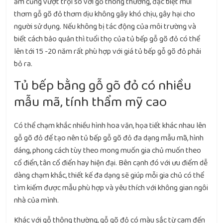
ẩm cũng vượt trội so với gỗ thông thường, đặc biệt mùi
thơm gỗ gõ đỏ thơm dịu không gây khó chịu, gây hại cho
người sử dụng. Nếu không bị tác động của môi trường và
biết cách bảo quản thì tuổi thọ của tủ bếp gỗ gõ đỏ có thể
lên tới 15 -20 năm rất phù hợp với giá tủ bếp gỗ gõ đỏ phải
bỏ ra.
Tủ bếp bằng gỗ gõ đỏ có nhiều
mẫu mã, tính thẩm mỹ cao
Có thể chạm khắc nhiều hình hoa văn, họa tiết khác nhau lên
gỗ gõ đỏ để tạo nên tủ bếp gỗ gõ đỏ đa dạng mẫu mã, hình
dáng, phong cách tùy theo mong muốn gia chủ muốn theo
cổ điển, tân cổ điển hay hiện đại. Bên cạnh đó với ưu điểm dễ
dàng chạm khắc, thiết kế đa dạng sẽ giúp mỗi gia chủ có thể
tìm kiếm được mẫu phù hợp và yêu thích với không gian ngôi
nhà của mình.
Khác với gỗ thông thường, gỗ gõ đỏ có màu sắc từ cam đến