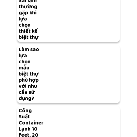
Sai lầm
thường
gặp khi
lựa
chọn
thiết kế
biệt thự
Làm sao
lựa
chọn
mẫu
biệt thự
phù hợp
với nhu
cầu sử
dụng?
Công
Suất
Container
Lạnh 10
feet, 20