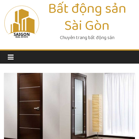
Bất động sản
Skip
to
Sài Gòn
content
Chuyên trang bất động sản