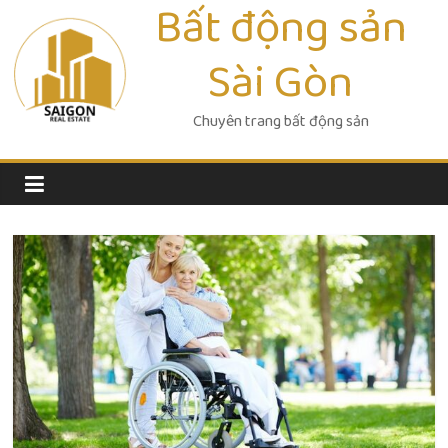
Bất động sản
Skip
to
Sài Gòn
content
Chuyên trang bất động sản