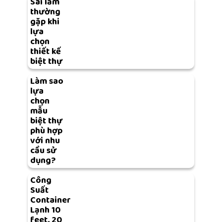
Sai lầm
thường
gặp khi
lựa
chọn
thiết kế
biệt thự
Làm sao
lựa
chọn
mẫu
biệt thự
phù hợp
với nhu
cầu sử
dụng?
Công
Suất
Container
Lạnh 10
feet, 20