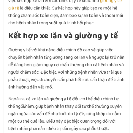
việc kết hợp xe lăn với các thiết bị y tế khác như
giường y tế
giá rẻ
là điều cần thiết. Sự kết hợp này giúp tạo ra một hệ
thống chăm sóc toàn diện, đảm bảo sự an toàn và thoải mái
cho bệnh nhân trong suốt quá trình hồi phục.
Kết hợp xe lăn và giường y tế
Giường y tế với khả năng điều chỉnh độ cao sẽ giúp việc
chuyển bệnh nhân từ giường sang xe lăn và ngược lại trở nên
dễ dàng hơn, giảm nguy cơ chấn thương cho cả bệnh nhân và
người chăm sóc. Đặc biệt, với những bệnh nhân vừa trải qua
phẫu thuật, việc di chuyển cần phải hết sức cẩn thận để tránh
ảnh hưởng đến vết mổ.
Ngoài ra, cả xe lăn và giường y tế đều có thể điều chỉnh tư
thế ngồi/nằm, giúp bệnh nhân thay đổi tư thế thường xuyên,
ngăn ngừa các vấn đề như loét do tỳ đè, cứng khớp do nằm
một tư thế quá lâu. Điều này đặc biệt quan trọng đối với
bệnh nhân phải nằm điều trị dài ngày sau phẫu thuật.