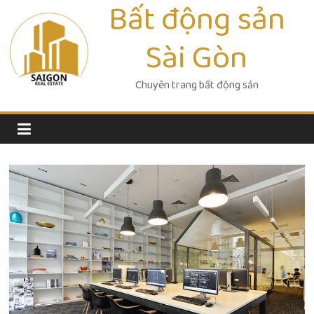
Bất động sản
Skip
to
Sài Gòn
content
Chuyên trang bất động sản