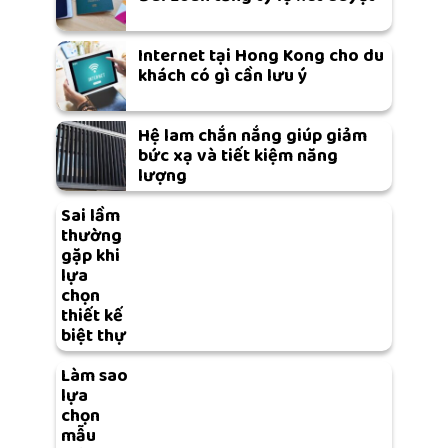
Internet tại Hong Kong cho du
khách có gì cần lưu ý
Hệ lam chắn nắng giúp giảm
bức xạ và tiết kiệm năng
lượng
Sai lầm
thường
gặp khi
lựa
chọn
thiết kế
biệt thự
Làm sao
lựa
chọn
mẫu