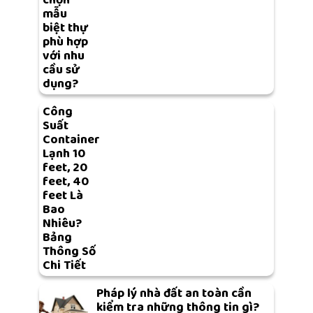
chọn
mẫu
biệt thự
phù hợp
với nhu
cầu sử
dụng?
Công
Suất
Container
Lạnh 10
feet, 20
feet, 40
feet Là
Bao
Nhiêu?
Bảng
Thông Số
Chi Tiết
Pháp lý nhà đất an toàn cần
kiểm tra những thông tin gì?