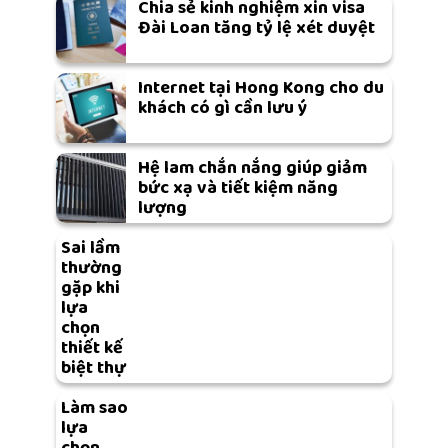
Chia sẻ kinh nghiệm xin visa
Đài Loan tăng tỷ lệ xét duyệt
Internet tại Hong Kong cho du
khách có gì cần lưu ý
Hệ lam chắn nắng giúp giảm
bức xạ và tiết kiệm năng
lượng
Sai lầm
thường
gặp khi
lựa
chọn
thiết kế
biệt thự
Làm sao
lựa